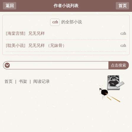
返回
作者小说列表
首页
czh
的全部小说
[海棠言情]
兄无兄样
czh
[耽美小说]
兄无兄样 （兄妹骨）
czh
首页
|
书架
|
阅读记录