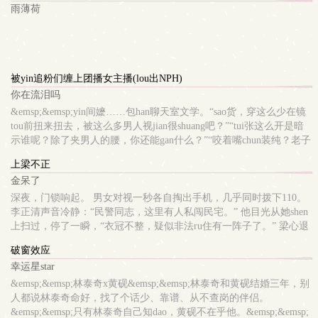
雨薄荷
被yin追粉们缠上团播女主播(lou出NPH)
你在流泪吗
&emsp;&emsp;yin间嬷……包han聊天室文学。“sao货，穿这么少在镜
tou前扭来扭去，被这么多男人视jian很shuang吧？”“tui张这么开是暗
示谁呢？除了夹男人的腰，你还能gan什么？”“咬着嘴chun装纯？老子
看你下面都shi透了，还敢说自己是新来的老实人？”“把那对大saonai
上梁不正
子晃高点，让哥哥们看清楚你到底有多欠cao！”……直播间里，其他
金呆了
姐妹的弹幕永远是香香ruanruan的“老婆我ai你”“妹妹好可ai”，而苏冉
的弹幕和私信，却全是赤luoluo的下liu羞辱与xing幻想。她不知dao这
深夜，门锁响起。 男女对视一秒各自掏出手机，几乎同时拨下110。
和她男友有关。XP： 公开羞辱、强制lou出、调教、强j、多人lunx警
李正清声音冷静：“民警同志，这里有人私闯民宅。” 他目光从她shen
告： han凌辱、多P、非chu，和朋友的男友上床（雌竞）。（无屎
上扫过，停了一瞬，“衣冠不整，疑似非法ru住有一阵子了。” 梁心退
niaopi，无血腥暴力，男主们其实很帅很纯ai）
后半步，..
破窗效应
幸运星star
&emsp;&emsp;林泰奇x黄砚&emsp;&emsp;林泰奇和黄砚结婚三年，别
人都说林泰奇命好，找了个话少、靠谱、从不查岗的伴侣。
&emsp;&emsp;只有林泰奇自己知dao，黄砚不在乎他。&emsp;&emsp;