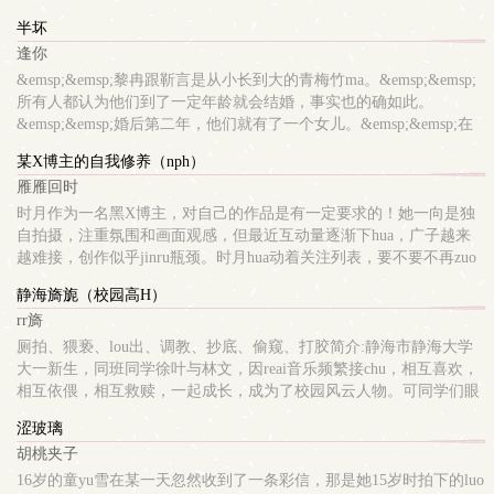
林泰奇终于忍不住问了那个他害怕答案的问题：“你到底ai不ai
半坏
我？”&emsp;&emsp;..
逢你
&emsp;&emsp;黎冉跟靳言是从小长到大的青梅竹ma。&emsp;&emsp;
所有人都认为他们到了一定年龄就会结婚，事实也的确如此。
&emsp;&emsp;婚后第二年，他们就有了一个女儿。&emsp;&emsp;在
外人眼里，他们是模范夫妻模范父母模范子女。&emsp;&emsp;可在黎
某X博主的自我修养（nph）
冉38岁这年，她却..
雁雁回时
时月作为一名黑X博主，对自己的作品是有一定要求的！她一向是独
自拍摄，注重氛围和画面观感，但最近互动量逐渐下hua，广子越来
越难接，创作似乎jinru瓶颈。时月hua动着关注列表，要不要不再zuo
孤狼，找个人合作一下呢。。。。。。
静海旖旎（校园高H）
rr旖
厕拍、猥亵、lou出、调教、抄底、偷窥、打胶简介:静海市静海大学
大一新生，同班同学徐叶与林文，因reai音乐频繁接chu，相互喜欢，
相互依偎，相互救赎，一起成长，成为了校园风云人物。可同学们眼
中的神仙眷侣，却在xingyu正旺盛的年纪，逐渐开发出更多xing的乐
涩玻璃
趣，一同度过了4年qing迷意luan的美好大学时光！PS:本文为多线、
胡桃夹子
多视角、带剧qing的校园H文，每条线开始会告知是谁的视角，谁与
谁的主要故事。除旖旎线是双视角同时叙述，其他线都是单视角。男
16岁的童yu雪在某一天忽然收到了一条彩信，那是她15岁时拍下的luo