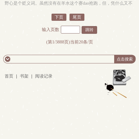
宠是没有剧qing，脑子消失的手冲文啦！ 女主不会怀yun，因为男主
野心是个贬义词。虽然没有在羊水这个赛dao抢跑，但，凭什么又不
喝避yun药了
能后来者居上？28岁这年她接受了橄榄枝，天真的认为攀上半山的台
阶需要付出的最大代价不过是当一个16岁少爷的后妈。机关算尽，一
下页
尾页
夜之间才发现被人吃gan抹净还当了替罪羊。既然她万劫不复，那也
要拉个垫背的。这次，lun到她来织网，父债子还，天经地义。
输入页数
&emsp;&emsp;【避雷指南】1：主线1V1，但是剧qinghan男主父亲
Hqing节，毕竟小妈文学2：男主是否全洁不确定，一起以推动剧qing
(第1/3888页)当前20条/页
和逻辑合理为准3：这不是什么xing癖shuang文，和我之前的那本《这
波贪了》完全不是一个画风。也是因为够狗血，够刺激，才可以疯批
到文思泉涌，咱们就ai写点刺激的。4：两人都不是什么信男善女，两
人都疯批。【更新说明】稳定ri更一章，首更五章，存稿已经有五万
字，不用担心弃坑。微博同步：路人886-努力写法版如有事耽误无法
首页
|
书架
|
阅读记录
正常更新，会提前请假，预计篇幅：100+章左右【作者碎碎念】欢迎
收藏，猪猪，留言，作者ai看你们的剧qing讨论，我虽然有大纲了，
但是jutiqing节我还没写完，所以我不确定是BE还是HE。但是我会写
得非常咬牙切齿懂的吧！！！！！不要骂我哦，我对pen狂人~~~