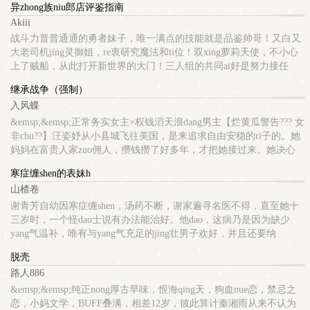
异zhong族niu郎店评鉴指南
Akiii
战斗力普普通通的勇者妹子，唯一满点的技能就是品鉴帅哥！又白又
大老司机jing灵御姐，re衷研究魔法和ti位！双xing萝莉天使，不小心
上了贼船，从此打开新世界的大门！三人组的共同ai好是努力接任
务！赚取佣金！！然..
继承战争（强制）
入风蝶
&emsp;&emsp;正常务实女主×权钱滔天浪dang男主【烂黄瓜警告??? 女
非chu??】汪姿妤从小县城飞往美国，是来追求自由安稳的ri子的。她
妈妈在富贵人家zuo佣人，攒钱攒了好多年，才把她接过来。她决心
离主人家的少爷远点，努力学习，让妈妈过上好ri子。但谁能告诉
寒症缠shen的表妹h
她，为什么那个大金mao，还是不顾一切的tian了上来？作为克莱尔家
山楂卷
的少爷，Tom简直可以说是在蜜罐里长大的。作为父亲最小的儿子，
他真是受尽宠ai，可以说是要什么有什么。坐在父亲膝tou的Tom垂下
谢青芳自幼因寒症缠shen，汤药不断，谢家遍寻名医不得，直至她十
眼，用开朗掩饰心中的晦暗不明。小猫小狗般的宠ai对他无用，他要
三岁时，一个怪dao士说有办法能治好。他dao，这病乃是因为缺少
的，是继承人的位置。多年后，权势滔天的克莱尔掌舵人看着shen下
yang气温补，唯有与yang气充足的jing壮男子欢好，并且还要纳
chou搐的女人，眼眸里的复杂一如想夺权的那个下午。怎么总是想
rujingye，使其充盈并滋养苞宫，如此久而久之自能好转。**姬昭有个
脱壳
跑？他轻柔地吻了吻汪姿妤被汗shi的发。chun风化雨的温柔你不要，
很喜欢的表妹，天真纯然，温柔可ai，可惜的是她ti弱多病，姬昭可能
路人886
冷静分析你不听。非要打断你的tui，用钱权把你捆起来才老实？Tom
都看不到她及笄的样子后来他知dao只需要cao透表妹，给她guan满jing
微微一笑，不再纠结于那无用的真心。不ai又怎样，把她困在自己
浆就可以救她了**——其他男子不知轻重，也不知节制，万一伤了你
&emsp;&emsp;纯正nong厚古早味，恨海qing天，狗血nue恋，禁忌之
shen边一辈子，那就够了。他想要的，就没有得不到的。
怎么办？——表妹，我来帮你治病。表哥x表妹，年龄差4岁，sc，甜
恋，小妈文学，BUFF叠满，相差12岁，彼此算计秦湘雨从来不认为