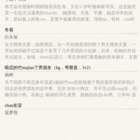
林尽染在襁褓时期跟随母亲坠海，又在17岁时被林家寻回。这是她究
其一生也无法逃离的chaoshi。/她愚钝、天真、平庸，她是待宰的羔
羊，是砧板上的鱼rou，是笼中被豢养的家雀。强制np，骨科，yin间
女嬷，微重kou，男shen心全洁脑袋笨笨小可怜兔妹X各zhongyin暗坏
冬葵
zhong疯狗男强女弱弱弱弱！女主并非绝世大美女，长相默认中上可ai
白头翁
类型。暂定4男主:林劭廷、林聿初、迟沭、游擎壁垒：neihan大量狗
血、微暴力hqing节，包括但不限于女kou男/扇naip/水煎强jian等。无
女主视角文案：如果我说，从一开始都是假的呢？男主视角文案：一
逻辑狗血rou文，一切为了h服务，不要吵架，不要骂我和女主，尊重
开始觉得她不过就是个多受了几年委屈的小姑娘；后来，给她的补偿
个人xing癖，女主不是任何人的皮tao。如若感到不适、接受不了请尽
有点超出，金钱，shenti以及心；再后来他打量着她的新未婚夫，支着
快退出，我们有缘再见。骂我就是你对。
额tou笑得散漫，“齐队，重婚可是犯法的。”很清水，1V1,SC,HE，切
暗恋的竹majiao了男朋友（bg，弯掰直，1v2）
勿代ru，切勿深究，一切皆为杜撰，瞎写一通。
杨树
关于我那个暗恋多年温柔ti贴的竹ma忽然领着个男的羞答答的和我介
绍这是他男朋友的这件事。安岁:好好小狗女。并不怎么很yang光，但
确实很小狗。花相之:暴躁轻浮孔雀男。贱贱的自恋chu男。江年年:温
柔笨拙yinshi男。气人的傻白chu男。重点排雷:弯掰直。两男人开始是
chun友谊
qing侣关系。慎看。两男人后来变成qing敌。慎看。两男的不好不
菠萝熊
坏，都比较自私。慎看。安岁是小狗型女主。我会对安岁jin行激烈的
狗塑。不喜欢小狗的慎看。只是将扭曲的xp爆发之作化成了赛博loux
癖端了上来，不喜欢可以点走但不要骂我！虽然你骂了我也没什么办
法！我只能ruanruan承受