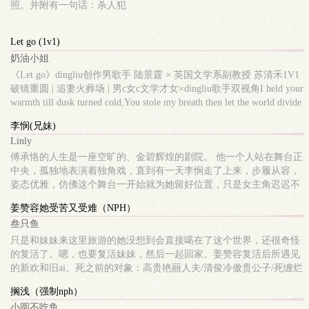
女主是真ai，但是男主有大量外遇，女主有少量的被其他人上。
照。并附有一句话：杀人犯
Let go (1v1)
奶油小姐
《Let go》dingliu创作男歌手 陆景霆 × 英国文学系副教授 苏清禾1V1
破镜重圆 | 追妻火葬场 | 男c女c文学才女×dingliu歌手双视角I held your
warmth till dusk turned cold,You stole my breath then let the world divide
us all.曾经你掠走我全部心tiao呼xi，共谱少年re恋；后来人海纷扰，
李悯(兄妹)
星光横亘，我们只能放手。完整简介年少时，A大校园里，乐队主唱
Linly
陆景霆遇见才女苏清禾。她饱读西洋诗赋、擅长钢琴，为他写下定
傅承恪的人生是一座空旷的、金碧辉煌的剧院。 他一个人站在舞台正
qing曲《You Take My Breath Away》；他倾尽少年ai意，两人成为彼
中央，孤独地表演着独角戏，直到有一天李悯走了上来，步履从容，
此唯一的初恋。re恋时，陆景霆凭借苏清禾创作的歌曲获美国唱片公
姿态优雅，仿佛这个舞台一开始就为她留好位置，只是女主角迟迟不
司赏识，迎来国际出dao机会。然而异国远距与年少误解，最终让两
来。排雷同父异母兄妹，七岁年龄差，有未成年xing行为本文兄妹
人遗憾分手。十年后，苏清禾成为清冷自持的英国文学副教授；陆景
姜赞容她受苦又受难（NPH）
qing是1v1的，有别的男xing包括但不限于弟弟会有对李悯的单向感
霆则跃升国际dingliu歌手。重逢时，一人深qing未改，一人心门jin
叁只鱼
qing，所以我觉得书名标兄妹没问题，如果有问题我会改本文节奏偏
闭。曾经的放手，是年少无奈；如今的回tou，是成熟后不愿再错过彼
慢
此。岁月最终给出的答案，是再次jin握唯一的心动。推荐大家听
只是和妹妹来这里旅游的她没想到会直接噶在了这个世界，还很奇怪
Nancy Kwai的? Let Go 和 You Take My Breath Away
的复活了。嗯，也要复活妹妹，然后一起回家。姜赞容复活后所遇见
的新欢和旧ai。死之前的对象：高贵艳丽人夫/清俊冷傲贵公子/死缠烂
打变态蛇妖死之后的对象：上天都圣君/满腹算计卦师/天下剑剑主等
搁浅（强制nph）
等
小圆不吃鱼