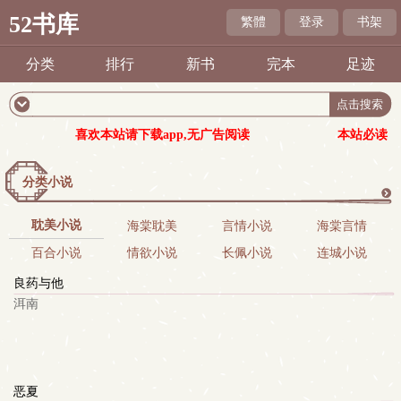
52书库
繁體
登录
书架
分类
排行
新书
完本
足迹
喜欢本站请下载app,无广告阅读
本站必读
分类小说
更
耽美小说
海棠耽美
言情小说
海棠言情
百合小说
情欲小说
长佩小说
连城小说
多
良药与他
洱南
恶夏