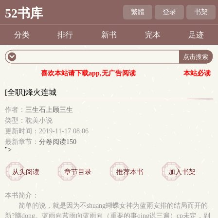
52书库
繁體
登录
书架
分类
排行
新书
完本
足迹
喜欢本站请下载app,无广告阅读
本站必读
[全职]烽火连城
作者：
三生石上顾三生
类型：耽美小说
更新时间：2019-11-17 08:06
最新章节：
分卷阅读150
">
从头阅读
章节目录
推荐本书
加入书架
本书简介：
简单的说，就是因为不shuang蝴蝶女神为蓝雨安排的结局而开的
新?脑dong。蓝雨向蓝雨向蓝雨向（重要的事qing说三遍）cp未定，副