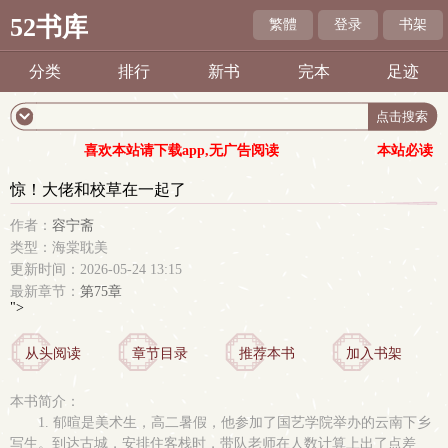
52书库
繁體
登录
书架
分类
排行
新书
完本
足迹
喜欢本站请下载app,无广告阅读
本站必读
惊！大佬和校草在一起了
作者：
容宁斋
类型：海棠耽美
更新时间：2026-05-24 13:15
最新章节：
第75章
">
从头阅读
章节目录
推荐本书
加入书架
本书简介：
1. 郁暄是美术生，高二暑假，他参加了国艺学院举办的云南下乡
写生。到达古城，安排住客栈时，带队老师在人数计算上出了点差