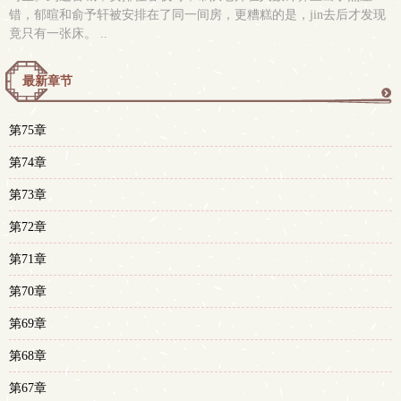
错，郁暄和俞予轩被安排在了同一间房，更糟糕的是，jin去后才发现
竟只有一张床。 ..
最新章节
更
第75章
多
第74章
第73章
第72章
第71章
第70章
第69章
第68章
第67章