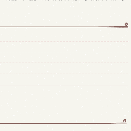
更
多
更