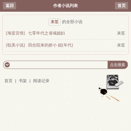
返回
作者小说列表
首页
末笙
的全部小说
[海棠言情]
七零年代之省城媳妇
末笙
[耽美小说]
四合院来的娇小 姐[年代]
末笙
首页
|
书架
|
阅读记录