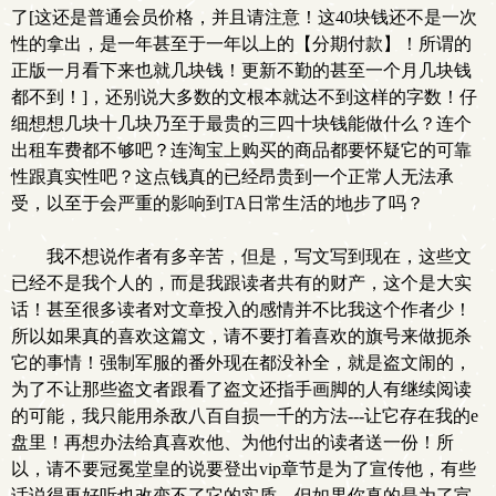
了[这还是普通会员价格，并且请注意！这40块钱还不是一次
性的拿出，是一年甚至于一年以上的【分期付款】！所谓的
正版一月看下来也就几块钱！更新不勤的甚至一个月几块钱
都不到！]，还别说大多数的文根本就达不到这样的字数！仔
细想想几块十几块乃至于最贵的三四十块钱能做什么？连个
出租车费都不够吧？连淘宝上购买的商品都要怀疑它的可靠
性跟真实性吧？这点钱真的已经昂贵到一个正常人无法承
受，以至于会严重的影响到TA日常生活的地步了吗？
我不想说作者有多辛苦，但是，写文写到现在，这些文
已经不是我个人的，而是我跟读者共有的财产，这个是大实
话！甚至很多读者对文章投入的感情并不比我这个作者少！
所以如果真的喜欢这篇文，请不要打着喜欢的旗号来做扼杀
它的事情！强制军服的番外现在都没补全，就是盗文闹的，
为了不让那些盗文者跟看了盗文还指手画脚的人有继续阅读
的可能，我只能用杀敌八百自损一千的方法---让它存在我的e
盘里！再想办法给真喜欢他、为他付出的读者送一份！所
以，请不要冠冕堂皇的说要登出vip章节是为了宣传他，有些
话说得再好听也改变不了它的实质，但如果你真的是为了宣