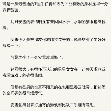
可是一身最普通的T恤牛仔裤却因为凹凸有致的身材显得十分
青春靓丽。
此时安雪的表情明显有些闷闷不乐，水润的猫眼也耷拉
着。
安雪今天是被朋友何雅晴拉过来的，说是毕业了要好好
放松一下。
可是才坐了一会安雪就后悔了。
包厢很大，有很多不认识的男男女女在一起聊天唱歌或
者玩游戏，的确很热闹。
但是有些男的也毫不顾忌的在包厢里吞云吐雾，把封闭
的空间弄的很乌烟瘴气。
安雪觉得就算打通宵的游戏都比吸二手烟有意思。